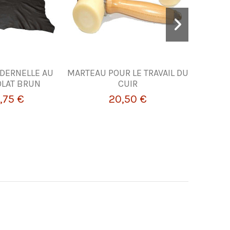
DERNELLE AU
MARTEAU POUR LE TRAVAIL DU
Fer à fil
LAT BRUN
CUIR
Blanchard
avec 
,75 €
20,50 €
F