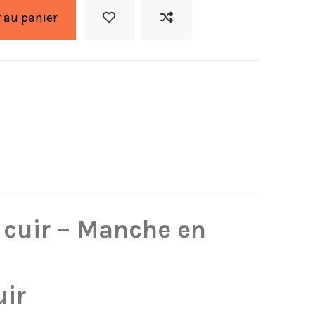
 au panier
 cuir – Manche en
uir