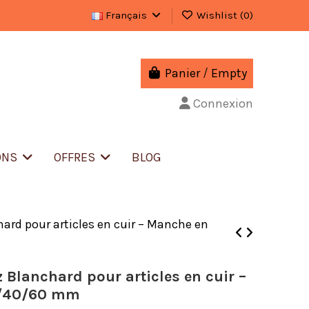
Français
Wishlist (
0
)
Panier
/
Empty
Connexion
ONS
OFFRES
BLOG
hard pour articles en cuir – Manche en
 Blanchard pour articles en cuir –
5/40/60 mm