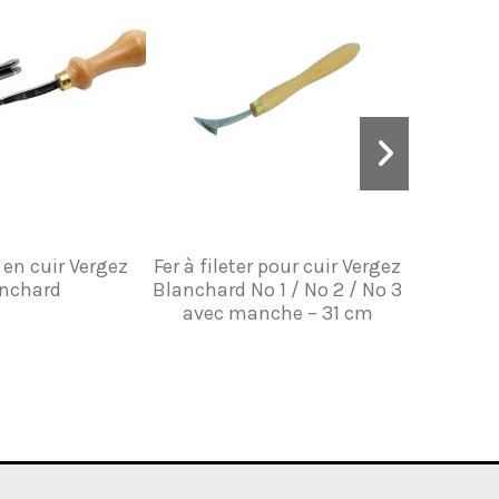
 en cuir Vergez
Fer à fileter pour cuir Vergez
Cou
nchard
Blanchard Nº 1 / Nº 2 / Nº 3
Profess
avec manche – 31 cm
Lame