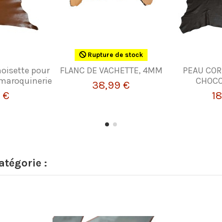
Rupture de stock
noisette pour
FLANC DE VACHETTE, 4MM
PEAU COR
a maroquinerie
CHOCO
38,99 €
 €
18
tégorie :