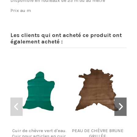
Disponible en rouleaux de 25 m ou au mètre
Prix au m
Les clients qui ont acheté ce produit ont
également acheté :
Cuir de chèvre vert d'eau.
PEAU DE CHÈVRE BRUNE
Peau
Cuir pour articles en cuir.
GRILLÉE