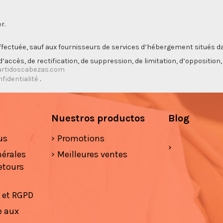
r.
ectuée, sauf aux fournisseurs de services d’hébergement situés da
’accès, de rectification, de suppression, de limitation, d’opposition
rtidoscabezas.com
nfidentialité
.
Nuestros productos
Blog
us
Promotions
nérales
Meilleures ventes
etours
é et RGPD
e aux