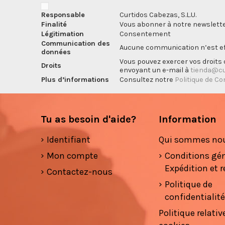
Responsable
Curtidos Cabezas, S.L.U.
Finalité
Vous abonner à notre newslette
Légitimation
Consentement
Communication des
Aucune communication n’est eff
données
Vous pouvez exercer vos droits d
Droits
envoyant un e-mail à
tienda@cu
Plus d’informations
Consultez notre
Politique de Co
Tu as besoin d'aide?
Information
Identifiant
Qui sommes no
Mon compte
Conditions gé
Expédition et r
Contactez-nous
Politique de
confidentialit
Politique relativ