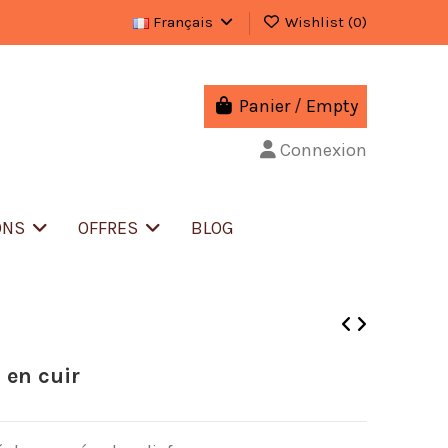
Français
Wishlist (
0
)
Panier
/
Empty
Connexion
ONS
OFFRES
BLOG
 en cuir