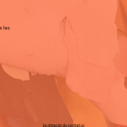
e las
Se rétracter du contrat ici