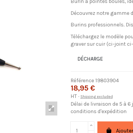
Burin à pointes boules, idé
Découvrez notre gamme de 
Burins professionnels. Di
Téléchargez le modèle pour
graver sur cuir (ci-joint c
DÉCHARGE
Référence
19803904
18,95 €
HT
Shipping excluded
Délai de livraison de 5 à 6
conditions d'expédition
Ajouter