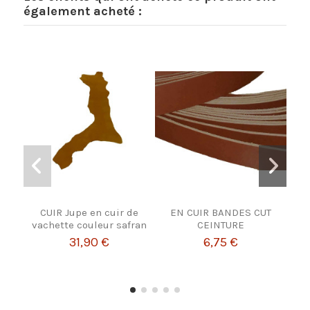
également acheté :
CUIR Jupe en cuir de
EN CUIR BANDES CUT
In
vachette couleur safran
CEINTURE
po
31,90 €
6,75 €