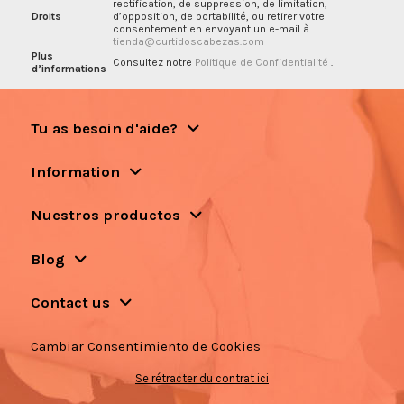
rectification, de suppression, de limitation,
Droits
d’opposition, de portabilité, ou retirer votre
consentement en envoyant un e-mail à
tienda@curtidoscabezas.com
Plus
Consultez notre
Politique de Confidentialité
.
d’informations
Tu as besoin d'aide?
Information
Nuestros productos
Blog
Contact us
Cambiar Consentimiento de Cookies
Se rétracter du contrat ici