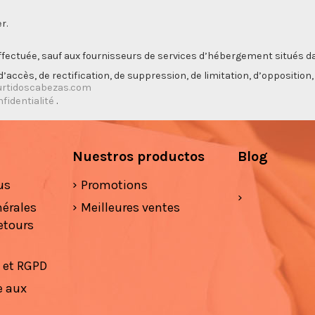
r.
ectuée, sauf aux fournisseurs de services d’hébergement situés da
’accès, de rectification, de suppression, de limitation, d’opposition
rtidoscabezas.com
nfidentialité
.
Nuestros productos
Blog
us
Promotions
nérales
Meilleures ventes
etours
é et RGPD
e aux