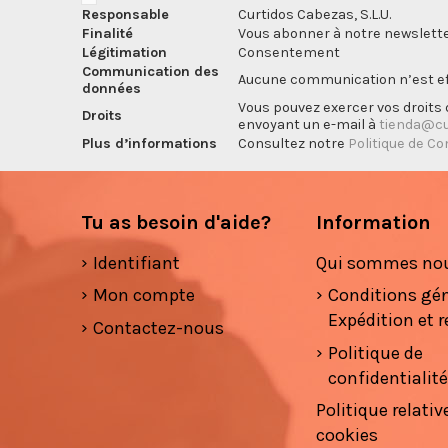
Responsable
Curtidos Cabezas, S.L.U.
Finalité
Vous abonner à notre newslette
Légitimation
Consentement
Communication des
Aucune communication n’est eff
données
Vous pouvez exercer vos droits d
Droits
envoyant un e-mail à
tienda@cu
Plus d’informations
Consultez notre
Politique de Co
Tu as besoin d'aide?
Information
Identifiant
Qui sommes no
Mon compte
Conditions gé
Expédition et r
Contactez-nous
Politique de
confidentialit
Politique relativ
cookies