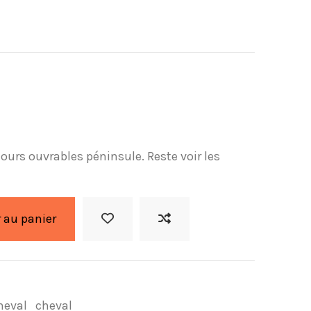
 jours ouvrables péninsule. Reste voir les
 au panier
heval
cheval