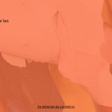
e las
Se rétracter du contrat ici