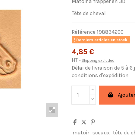
Matoir à frapper en 3D
Tête de cheval
Référence
198834200
Derniers articles en stock
4,85 €
HT
Shipping excluded
Délai de livraison de 5 à 6
conditions d'expédition
Ajouter
matoir
sceaux
tête de c