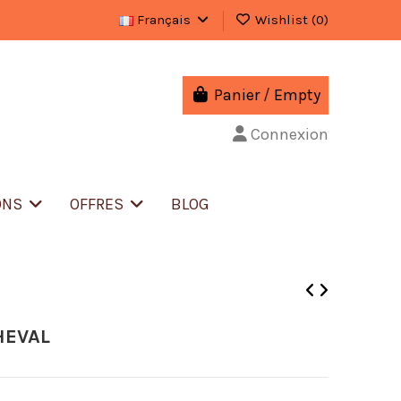
Français
Wishlist (
0
)
Panier
/
Empty
Connexion
ONS
OFFRES
BLOG
HEVAL