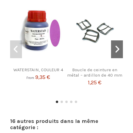
WATERSTAIN, COULEUR 4
Boucle de ceinture en
Bi
métal – ardillon de 40 mm
pour
9,35 €
From
1,25 €
16 autres produits dans la même
catégorie :