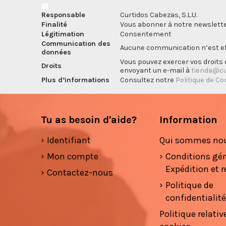
Responsable
Curtidos Cabezas, S.L.U.
Finalité
Vous abonner à notre newslette
Légitimation
Consentement
Communication des
Aucune communication n’est eff
données
Vous pouvez exercer vos droits d
Droits
envoyant un e-mail à
tienda@cu
Plus d’informations
Consultez notre
Politique de Co
Tu as besoin d'aide?
Information
Identifiant
Qui sommes no
Mon compte
Conditions gé
Expédition et r
Contactez-nous
Politique de
confidentialit
Politique relativ