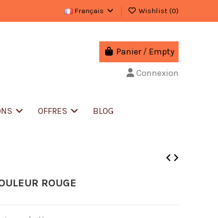
Français
Wishlist (
0
)
Panier
/
Empty
Connexion
ONS
OFFRES
BLOG
COULEUR ROUGE