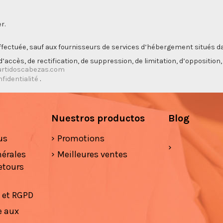
r.
ectuée, sauf aux fournisseurs de services d’hébergement situés da
’accès, de rectification, de suppression, de limitation, d’opposition
rtidoscabezas.com
nfidentialité
.
Nuestros productos
Blog
us
Promotions
nérales
Meilleures ventes
etours
é et RGPD
e aux