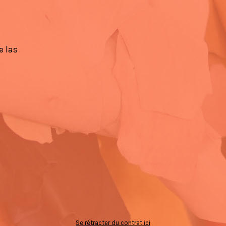
e las
Se rétracter du contrat ici