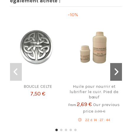
également acheté :
-10%
BOUCLE CELTE
Huile pour nourrir et
C
lubrifier le cuir. Pied de
7,50 €
bœuf
2,69 €
Our previous
From
price
2,99 €
22
d.
14
:
27
:
43