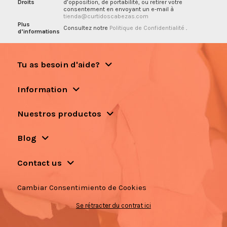
Droits
d’opposition, de portabilité, ou retirer votre
consentement en envoyant un e-mail à
tienda@curtidoscabezas.com
Plus
Consultez notre
Politique de Confidentialité
.
d’informations
Tu as besoin d'aide?
Information
Nuestros productos
Blog
Contact us
Cambiar Consentimiento de Cookies
Se rétracter du contrat ici