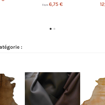
6,75 €
12
From
tégorie :