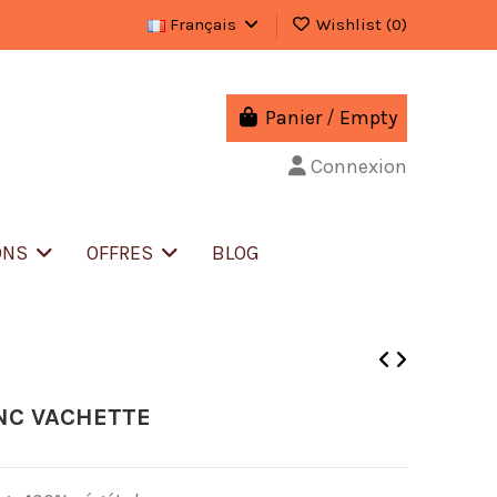
Français
Wishlist (
0
)
Panier
/
Empty
Connexion
ONS
OFFRES
BLOG
NC VACHETTE