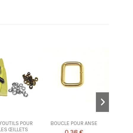
'OUTILS POUR
BOUCLE POUR ANSE
HOJAS 
LES ŒILLETS
CO
0,38 €