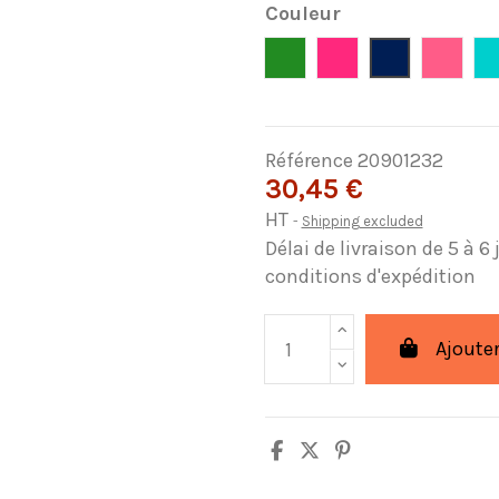
Couleur
Verde
Fucsia
Azul Marino
Rosa
Référence
20901232
30,45 €
HT
Shipping excluded
Délai de livraison de 5 à 6
conditions d'expédition
Ajouter