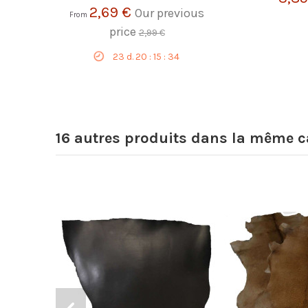
2,69 €
Our previous
From
price
2,99 €
23
d.
20
:
15
:
33
16 autres produits dans la même ca