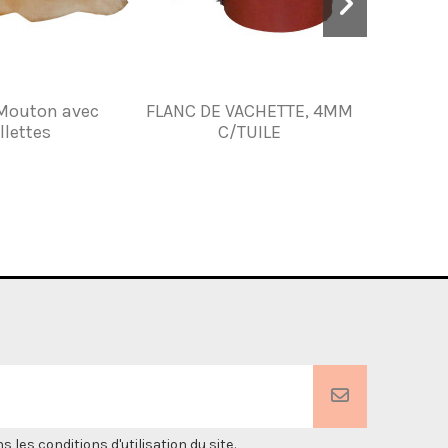
Mouton avec
FLANC DE VACHETTE, 4MM
CUIR BA
llettes
C/TUILE
es conditions d'utilisation du site.