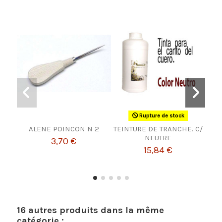
Rupture de stock
ALENE POINCON N 2
TEINTURE DE TRANCHE. C/
Su
NEUTRE
3,70 €
15,84 €
16 autres produits dans la même
catégorie :