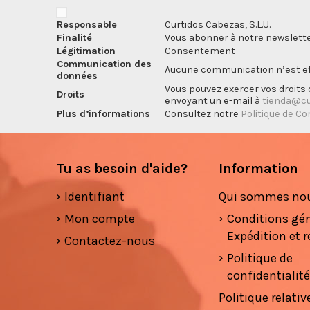
Responsable
Curtidos Cabezas, S.L.U.
Finalité
Vous abonner à notre newslette
Légitimation
Consentement
Communication des
Aucune communication n’est eff
données
Vous pouvez exercer vos droits d
Droits
envoyant un e-mail à
tienda@cu
Plus d’informations
Consultez notre
Politique de Co
Tu as besoin d'aide?
Information
Identifiant
Qui sommes no
Mon compte
Conditions gé
Expédition et r
Contactez-nous
Politique de
confidentialit
Politique relativ