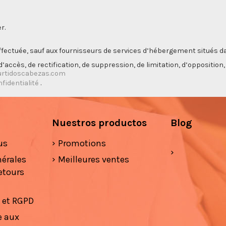
r.
ectuée, sauf aux fournisseurs de services d’hébergement situés da
’accès, de rectification, de suppression, de limitation, d’opposition
rtidoscabezas.com
nfidentialité
.
Nuestros productos
Blog
us
Promotions
nérales
Meilleures ventes
etours
é et RGPD
e aux