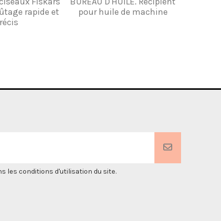
 ciseaux Fiskars
BUREAU D'HUILE. Récipient
POIGNÉE 
ûtage rapide et
pour huile de machine
CÂBL
récis
es conditions d'utilisation du site.