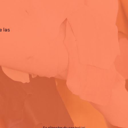
e las
Se rétracter du contrat ici