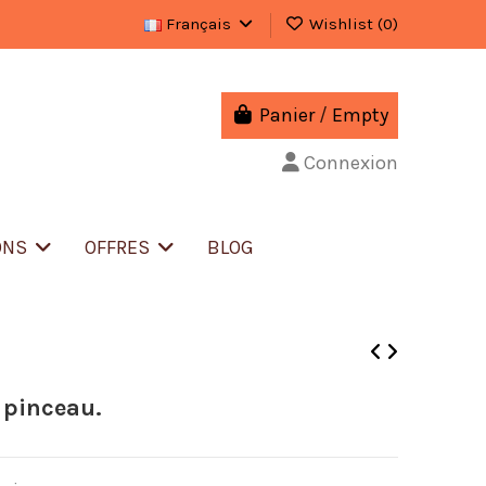
Français
Wishlist (
0
)
Panier
/
Empty
Connexion
ONS
OFFRES
BLOG
c pinceau.