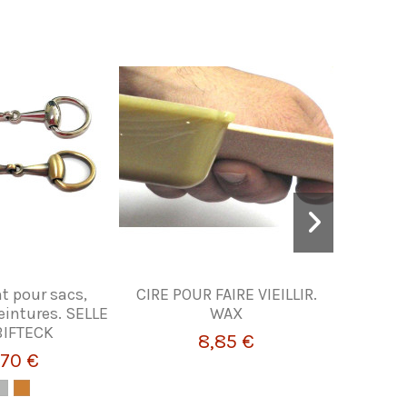
 pour sacs,
CIRE POUR FAIRE VIEILLIR.
Applicat
ceintures. SELLE
WAX
d'huile. 
BIFTECK
8,85 €
,70 €