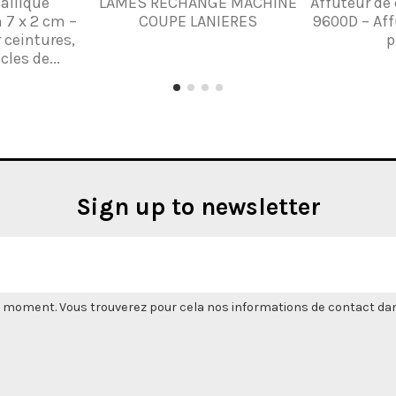
allique
LAMES RECHANGE MACHINE
Affûteur de
 7 x 2 cm –
COUPE LANIERES
9600D – Aff
 ceintures,
p
cles de...
Sign up to newsletter
 moment. Vous trouverez pour cela nos informations de contact dans l