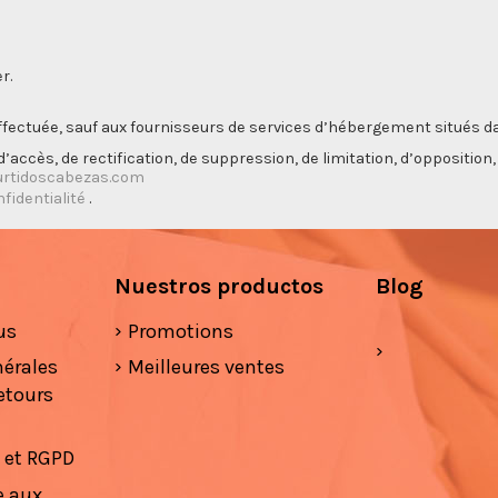
r.
ectuée, sauf aux fournisseurs de services d’hébergement situés da
’accès, de rectification, de suppression, de limitation, d’opposition
rtidoscabezas.com
nfidentialité
.
Nuestros productos
Blog
us
Promotions
nérales
Meilleures ventes
etours
é et RGPD
e aux