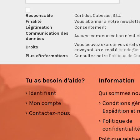
Responsable
Curtidos Cabezas, S.L.U.
Finalité
Vous abonner à notre newslette
Légitimation
Consentement
Communication des
Aucune communication n’est eff
données
Vous pouvez exercer vos droits d
Droits
envoyant un e-mail à
tienda@cu
Plus d’informations
Consultez notre
Politique de Co
Tu as besoin d'aide?
Information
Identifiant
Qui sommes no
Mon compte
Conditions gé
Expédition et r
Contactez-nous
Politique de
confidentialit
Politique relativ