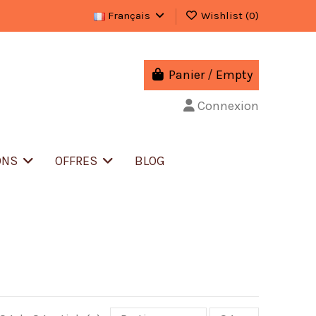
Français
Wishlist (
0
)
Panier
/
Empty
Connexion
ONS
OFFRES
BLOG