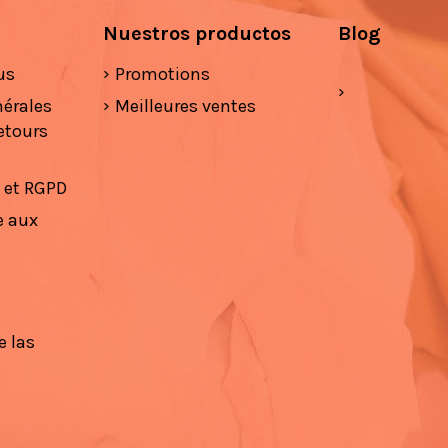
Nuestros productos
Blog
us
Promotions
nérales
Meilleures ventes
etours
é et RGPD
e aux
e las