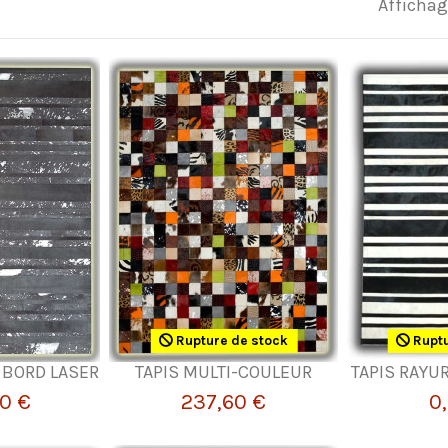
Affichage
Rupture de stock
Ruptu
U BORD LASER
TAPIS MULTI-COULEUR
TAPIS RAYU
0 €
237,60 €
0