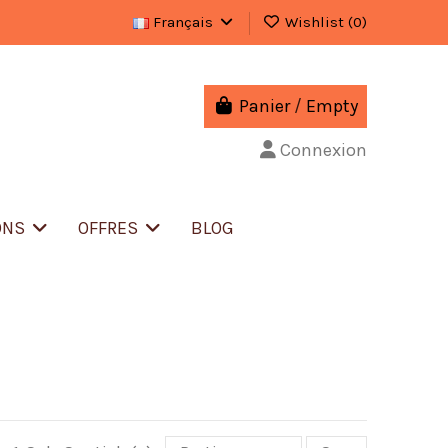
Français
Wishlist (
0
)
Panier
/
Empty
Connexion
ONS
OFFRES
BLOG