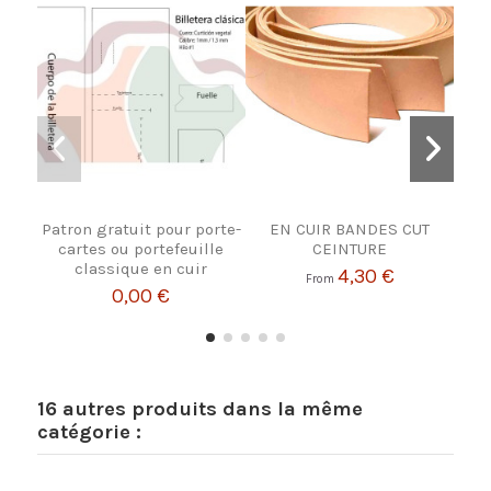
Patron gratuit pour porte-
EN CUIR BANDES CUT
SET 
cartes ou portefeuille
CEINTURE
classique en cuir
4,30 €
From
0,00 €
16 autres produits dans la même
catégorie :
No