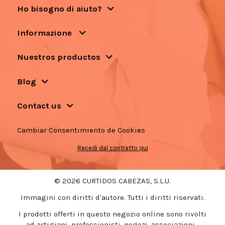
Ho bisogno di aiuto?
Informazione
Nuestros productos
Blog
Contact us
Cambiar Consentimiento de Cookies
Recedi dal contratto qui
© 2026 CURTIDOS CABEZAS, S.L.U.
Immagini con diritti d'autore. Tutti i diritti riservati.
I prodotti offerti in questo negozio online sono rivolti
ad artigiani, professionisti, negozi, associazioni...