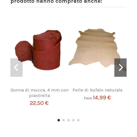
prodotto hanno comprato anche:
Gonna di mucca, 4 mm con
Pelle di bufalo naturale
Stri
piastrella
14,99 €
From
22,50 €