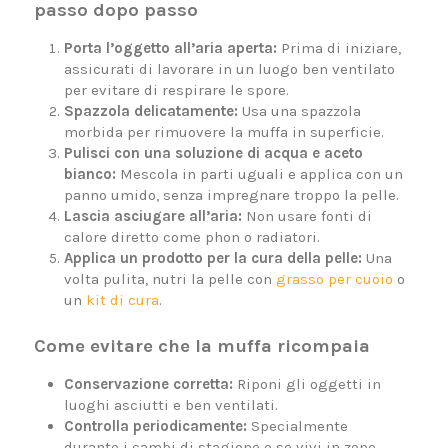
passo dopo passo
Porta l’oggetto all’aria aperta:
Prima di iniziare,
assicurati di lavorare in un luogo ben ventilato
per evitare di respirare le spore.
Spazzola delicatamente:
Usa una spazzola
morbida per rimuovere la muffa in superficie.
Pulisci con una soluzione di acqua e aceto
bianco:
Mescola in parti uguali e applica con un
panno umido, senza impregnare troppo la pelle.
Lascia asciugare all’aria:
Non usare fonti di
calore diretto come phon o radiatori.
Applica un prodotto per la cura della pelle:
Una
volta pulita, nutri la pelle con
grasso per cuoio
o
un
kit di cura
.
Come evitare che la muffa ricompaia
Conservazione corretta:
Riponi gli oggetti in
luoghi asciutti e ben ventilati.
Controlla periodicamente:
Specialmente
durante i cambi di stagione o se vivi in zone