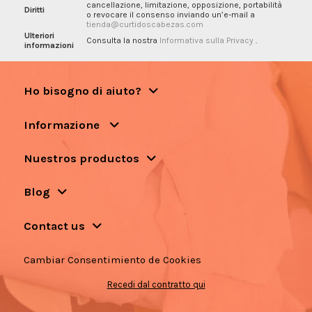
cancellazione, limitazione, opposizione, portabilità
Diritti
o revocare il consenso inviando un’e-mail a
tienda@curtidoscabezas.com
Ulteriori
Consulta la nostra
Informativa sulla Privacy
.
informazioni
Ho bisogno di aiuto?
Informazione
Nuestros productos
Blog
Contact us
Cambiar Consentimiento de Cookies
Recedi dal contratto qui