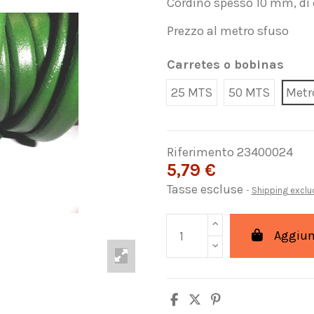
Cordino spesso 10 mm, di 
Prezzo al metro sfuso
Carretes o bobinas
25 MTS
50 MTS
Metr
Riferimento
23400024
5,79 €
Tasse escluse
Shipping excl
Aggiung