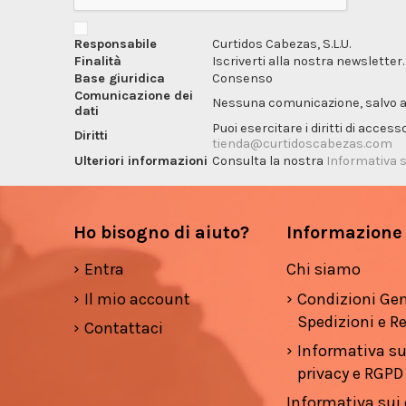
Responsabile
Curtidos Cabezas, S.L.U.
Finalità
Iscriverti alla nostra newsletter.
Base giuridica
Consenso
Comunicazione dei
Nessuna comunicazione, salvo ai f
dati
Puoi esercitare i diritti di acces
Diritti
tienda@curtidoscabezas.com
Ulteriori informazioni
Consulta la nostra
Informativa s
Ho bisogno di aiuto?
Informazione
Entra
Chi siamo
Il mio account
Condizioni Gen
Spedizioni e Re
Contattaci
Informativa su
privacy e RGPD
Informativa sui