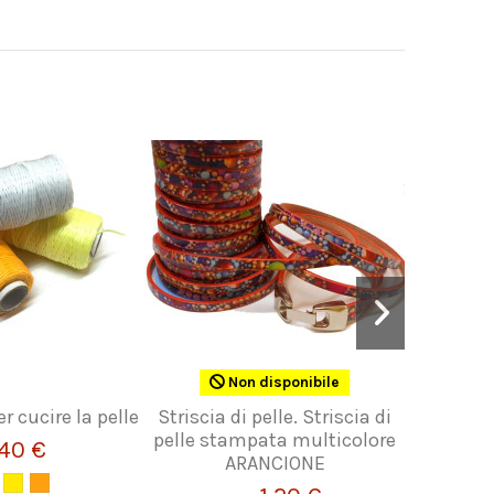
Non disponibile
er cucire la pelle
Striscia di pelle. Striscia di
Cordoncin
pelle stampata multicolore
m
,40 €
ARANCIONE