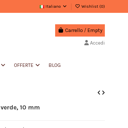
Italiano
Wishlist (
0
)
Carrello
/
Empty
Accedi
S
OFFERTE
BLOG
 verde, 10 mm