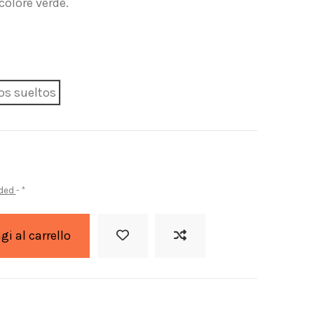
colore verde.
os sueltos
uded
*
i al carrello