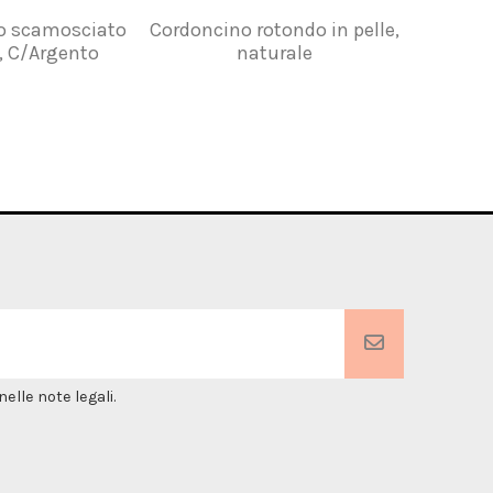
o scamosciato
Cordoncino rotondo in pelle,
Cordonc
, C/Argento
naturale
mm, c
elle note legali.