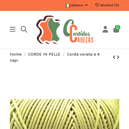
Italiano
Wishlist (
0
)
0
Home
CORDE IN PELLE
Corda cerata a 4
capi