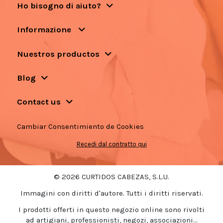
Ho bisogno di aiuto?
Informazione
Nuestros productos
Blog
Contact us
Cambiar Consentimiento de Cookies
Recedi dal contratto qui
© 2026 CURTIDOS CABEZAS, S.L.U.
Immagini con diritti d'autore. Tutti i diritti riservati.
I prodotti offerti in questo negozio online sono rivolti
ad artigiani, professionisti, negozi, associazioni...