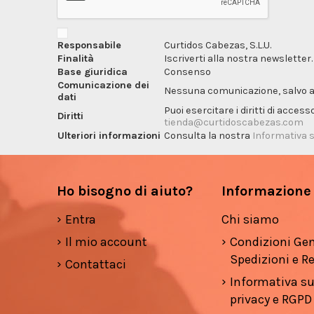
Responsabile
Curtidos Cabezas, S.L.U.
Finalità
Iscriverti alla nostra newsletter.
Base giuridica
Consenso
Comunicazione dei
Nessuna comunicazione, salvo ai f
dati
Puoi esercitare i diritti di acces
Diritti
tienda@curtidoscabezas.com
Ulteriori informazioni
Consulta la nostra
Informativa s
Ho bisogno di aiuto?
Informazione
Entra
Chi siamo
Il mio account
Condizioni Gen
Spedizioni e Re
Contattaci
Informativa su
privacy e RGPD