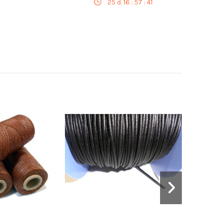
25
d.
16
:
57
:
40