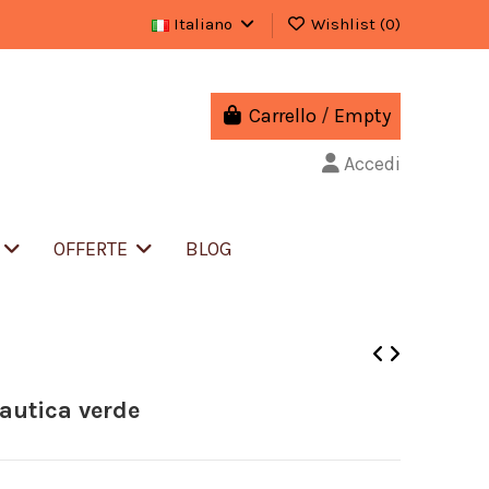
Italiano
Wishlist (
0
)
Carrello
/
Empty
Accedi
S
OFFERTE
BLOG
utica verde