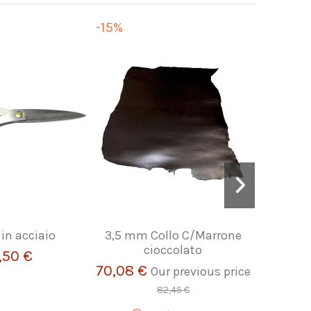
-15%
 in acciaio
3,5 mm Collo C/Marrone
Strisci
cioccolato
,50 €
70,08 €
Our previous price
82,45 €