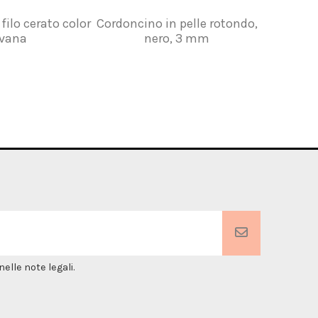
filo cerato color
Cordoncino in pelle rotondo,
Striscia
vana
nero, 3 mm
elle note legali.