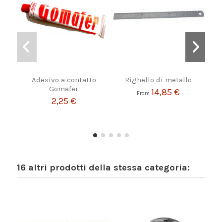
Adesivo a contatto
Righello di metallo
Agh
Gomafer
ton
14,85 €
From
Co
2,25 €
16 altri prodotti della stessa categoria: