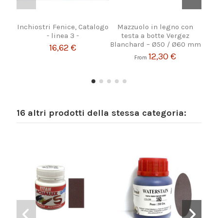
Inchiostri Fenice, Catalogo
Mazzuolo in legno con
Fib
- linea 3 -
testa a botte Vergez
Blanchard – Ø50 / Ø60 mm
16,62 €
12,30 €
From
16 altri prodotti della stessa categoria: