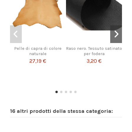
Pelle di capra di colore
Raso nero. Tessuto satinato
naturale
per fodera
lu
27,19 €
3,20 €
Fro
16 altri prodotti della stessa categoria: