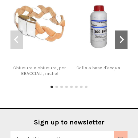
Chiusure o chiusure, per
Colla a base d'acqua
Co
BRACCIALI, nichel
ro
cin
Sign up to newsletter