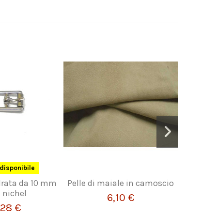
disponibile
drata da 10 mm
Pelle di maiale in camoscio
Bobina di 
 nichel
6,10 €
,28 €