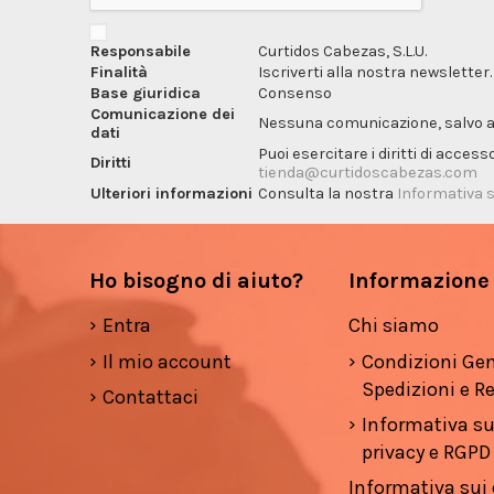
Responsabile
Curtidos Cabezas, S.L.U.
Finalità
Iscriverti alla nostra newsletter.
Base giuridica
Consenso
Comunicazione dei
Nessuna comunicazione, salvo ai f
dati
Puoi esercitare i diritti di acces
Diritti
tienda@curtidoscabezas.com
Ulteriori informazioni
Consulta la nostra
Informativa s
Ho bisogno di aiuto?
Informazione
Entra
Chi siamo
Il mio account
Condizioni Gen
Spedizioni e Re
Contattaci
Informativa su
privacy e RGPD
Informativa sui