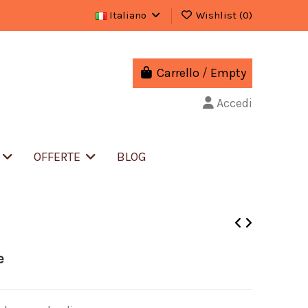
Italiano
Wishlist (
0
)
Carrello
/
Empty
Accedi
S
OFFERTE
BLOG
e