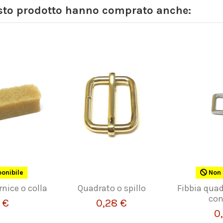
esto prodotto hanno comprato anche:
onibile
Non 
nice o colla
Quadrato o spillo
Fibbia qua
con
 €
0,28 €
0