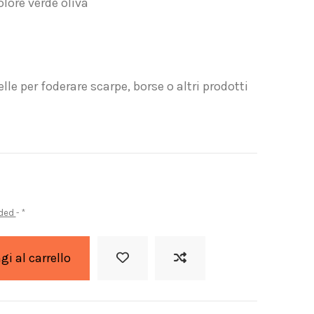
olore verde oliva
elle per foderare scarpe, borse o altri prodotti
uded
*
i al carrello