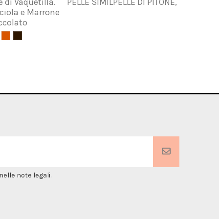
e di Vaquetilla.
PELLE SIMILPELLE DI PITONE,
Pompon
ciola e Marrone
co
ccolato
elle note legali.