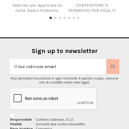
Dedines per applicare la
CONTENITORE O
Go
colla. Dedin Protector
SERBATOIO PER COLA, 1L
Sign up to newsletter
Puoi annullare l'iscrizione in ogni momenti. A questo scopo, cerca le
info di contatto nelle note legali.
Responsabile
Curtidos Cabezas, S.L.U.
Finalità
Iscriverti alla nostra newsletter.
Base giuridica
Consenso