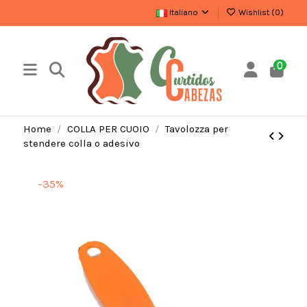
Italiano
Wishlist (
0
)
0
Home
COLLA PER CUOIO
Tavolozza per
stendere colla o adesivo
-35%