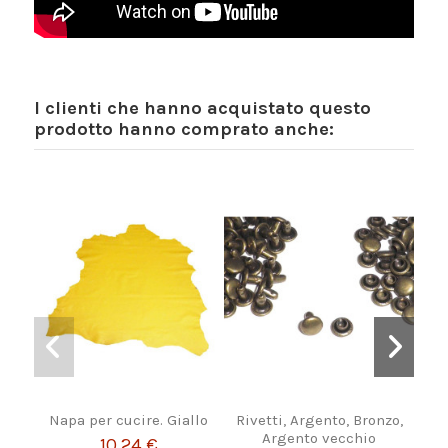
I clienti che hanno acquistato questo
prodotto hanno comprato anche:
Napa per cucire. Giallo
Rivetti, Argento, Bronzo,
St
Argento vecchio
10,24 €