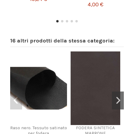
4,00 €
16 altri prodotti della stessa categoria:
Raso nero. Tessuto satinato
FODERA SINTETICA
Tes
per fodera
MARRONE
a