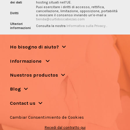
dei dati
hosting situati nell’UE.
Puoi esercitare i diritti di accesso, rettifica,
cancellazione, limitazione, opposizione, portabilità
Diritti
o revocare il consenso inviando un’e-mail a
tienda@curtidoscabezas.com
Ulteriori
Consulta la nostra
Informativa sulla Privacy
.
informazioni
Ho bisogno di aiuto?
Informazione
Nuestros productos
Blog
Contact us
Cambiar Consentimiento de Cookies
Recedi dal contratto qui