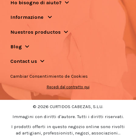
Ho bisogno di aiuto?
Informazione
Nuestros productos
Blog
Contact us
Cambiar Consentimiento de Cookies
Recedi dal contratto qui
© 2026 CURTIDOS CABEZAS, S.L.U.
Immagini con diritti d'autore. Tutti i diritti riservati.
I prodotti offerti in questo negozio online sono rivolti
ad artigiani, professionisti, negozi, associazioni...