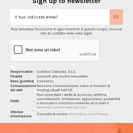
Sign up to newsletter
Puoi annullare l'iscrizione in ogni momenti. A questo scopo, cerca le
info di contatto nelle note legali.
Responsabile
Curtidos Cabezas, S.L.U.
Finalità
Iscriverti alla nostra newsletter.
Base giuridica
Consenso
Comunicazione
Nessuna comunicazione, salvo ai fornitori di
dei dati
hosting situati nell’UE.
Puoi esercitare i diritti di accesso, rettifica,
cancellazione, limitazione, opposizione, portabilità
Diritti
o revocare il consenso inviando un’e-mail a
tienda@curtidoscabezas.com
Ulteriori
Consulta la nostra
Informativa sulla Privacy
.
informazioni