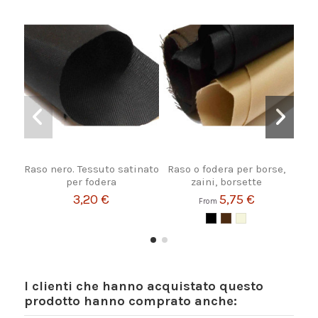
Raso nero. Tessuto satinato
Raso o fodera per borse,
Ras
per fodera
zaini, borsette
3,20 €
5,75 €
From
I clienti che hanno acquistato questo
prodotto hanno comprato anche: