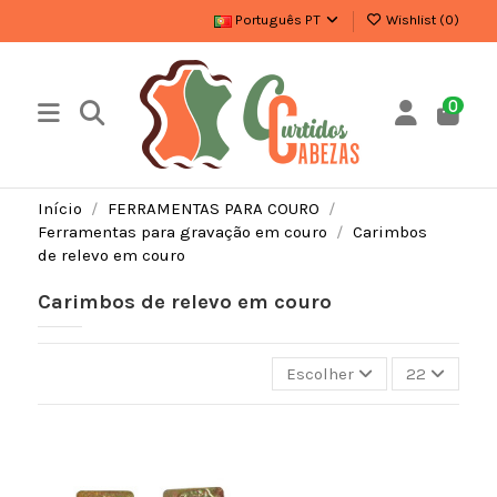
Português PT
Wishlist (
0
)
0
Início
FERRAMENTAS PARA COURO
Ferramentas para gravação em couro
Carimbos
de relevo em couro
Carimbos de relevo em couro
Escolher
22