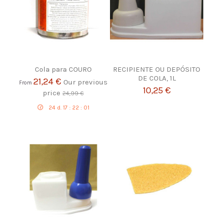
Cola para COURO
RECIPIENTE OU DEPÓSITO
DE COLA, 1L
21,24 €
Our previous
From
10,25 €
price
24,99 €
24
d.
17
:
22
:
00