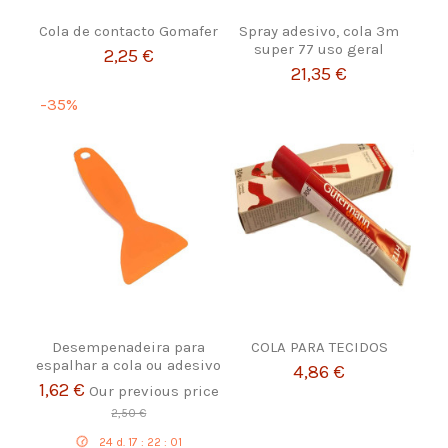
Cola de contacto Gomafer
Spray adesivo, cola 3m
super 77 uso geral
2,25 €
21,35 €
-35%
Desempenadeira para
COLA PARA TECIDOS
espalhar a cola ou adesivo
4,86 €
1,62 €
Our previous price
2,50 €
24
d.
17
:
22
:
00