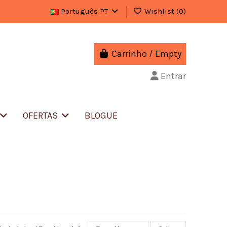
Português PT
Wishlist (
0
)
Carrinho
/
Empty
Entrar
OFERTAS
BLOGUE