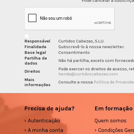
Pode cancelar a subscriçã
Responsável
Curtidos Cabezas, S.L.U.
Finalidade
Subscrevê-lo à nossa newsletter.
Base legal
Consentimento
Partilha de
Não há partilha, exceto com fornecedo
dados
Pode exercer os direitos de acesso, r
Direitos
tienda@curtidoscabezas.com
Mais
Consulte a nossa
Política de Privacid
informações
Precisa de ajuda?
Em formação
Autenticação
Quem somos
A minha conta
Condições Gera