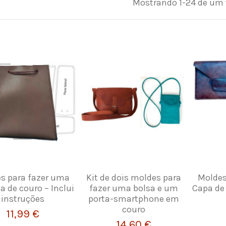
Mostrando 1-24 de um t
s para fazer uma
Kit de dois moldes para
Moldes
a de couro – Inclui
fazer uma bolsa e um
Capa de 
instruções
porta-smartphone em
couro
11,99 €
14,60 €