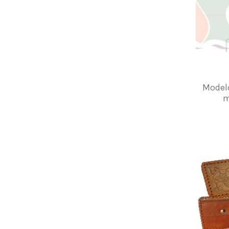
Model
m