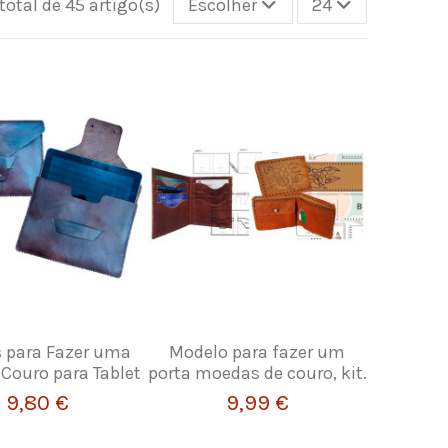
otal de 45 artigo(s)
Escolher
24
 para Fazer uma
Modelo para fazer um
Couro para Tablet
porta moedas de couro, kit.
9,80 €
9,99 €