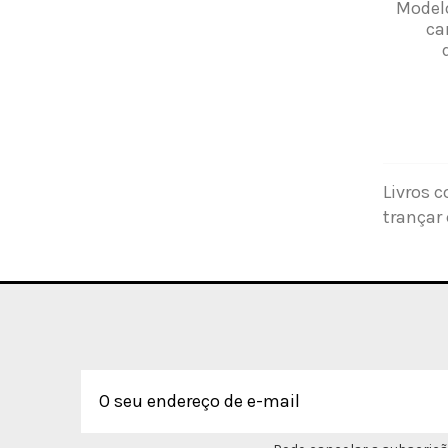
Model
ca
Livros 
trançar 