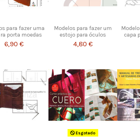
os para fazer uma
Modelos para fazer um
Modelo
ira porta moedas
estojo para óculos
capa p
6,90 €
4,80 €
Esgotado