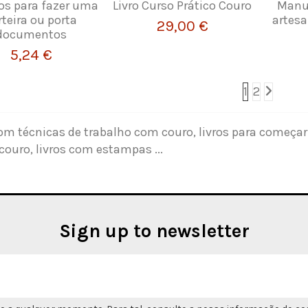
os para fazer uma
Livro Curso Prático Couro
Manua
rteira ou porta
artes
29,00 €
documentos
5,24 €
1
2
com técnicas de trabalho com couro, livros para começar
couro, livros com estampas ...
Sign up to newsletter