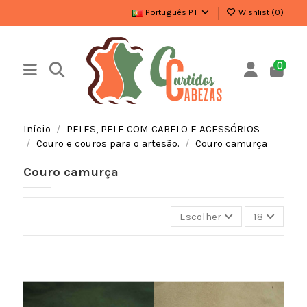
Português PT
Wishlist (
0
)
0
Início
PELES, PELE COM CABELO E ACESSÓRIOS
Couro e couros para o artesão.
Couro camurça
Couro camurça
Escolher
18