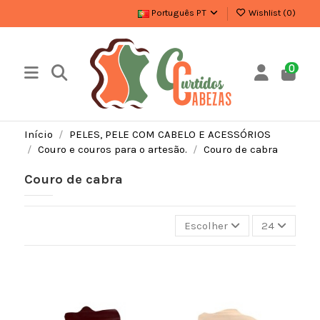
Português PT
Wishlist (
0
)
0
Início
PELES, PELE COM CABELO E ACESSÓRIOS
Couro e couros para o artesão.
Couro de cabra
Couro de cabra
Escolher
24