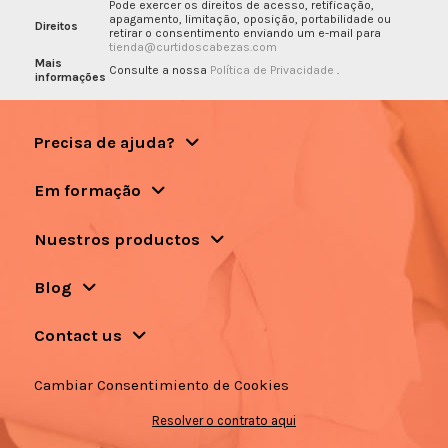
Pode exercer os direitos de acesso, retificação,
apagamento, limitação, oposição, portabilidade ou
Direitos
retirar o consentimento enviando um e-mail para
tienda@curtidoscabezas.com
Mais
Consulte a nossa
Política de Privacidade
.
informações
Precisa de ajuda?
Em formação
Nuestros productos
Blog
Contact us
Cambiar Consentimiento de Cookies
Resolver o contrato aqui