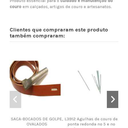
Produto essencial para o
cuidado e manutenção do
couro
em calçados, artigos de couro e artesanatos.
Clientes que compraram este produto
também compraram:
SACA-BOCADOS DE GOLPE,
L3912 Agulhas de couro de
SU
OVALADOS
ponta redonda nº 5 e nº