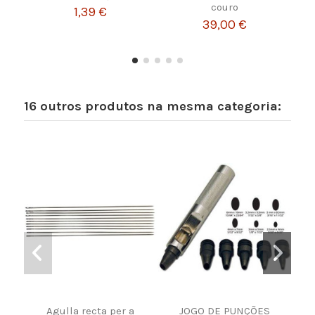
couro
1,39 €
39,00 €
16 outros produtos na mesma categoria:
Agulla recta per a
JOGO DE PUNÇÕES
FE