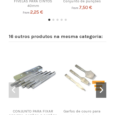
FIVELAS PARA CINTOS
Conjunto de punções
A
40mm
P
7,50 €
From
2,25 €
From
16 outros produtos na mesma categoria:
CONJUNTO PARA FIXAR
Garfos de couro para
Máqu