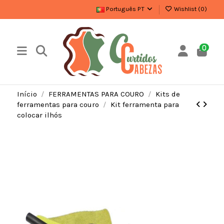
Português PT
Wishlist (
0
)
0
Início
FERRAMENTAS PARA COURO
Kits de
ferramentas para couro
Kit ferramenta para
colocar ilhós