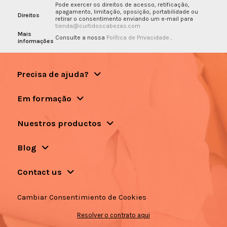
Pode exercer os direitos de acesso, retificação,
apagamento, limitação, oposição, portabilidade ou
Direitos
retirar o consentimento enviando um e-mail para
tienda@curtidoscabezas.com
Mais
Consulte a nossa
Política de Privacidade
.
informações
Precisa de ajuda?
Em formação
Nuestros productos
Blog
Contact us
Cambiar Consentimiento de Cookies
Resolver o contrato aqui