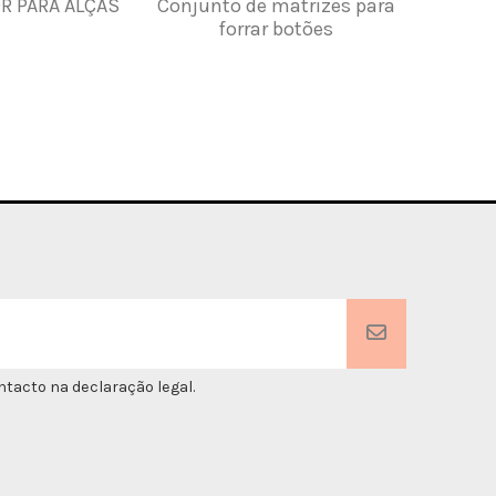
R PARA ALÇAS
Conjunto de matrizes para
LÂMINA P
forrar botões
1
tacto na declaração legal.