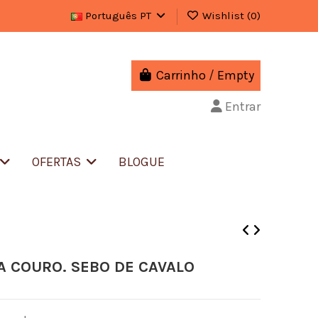
Português PT
Wishlist (
0
)
Carrinho
/
Empty
Entrar
OFERTAS
BLOGUE
A COURO. SEBO DE CAVALO