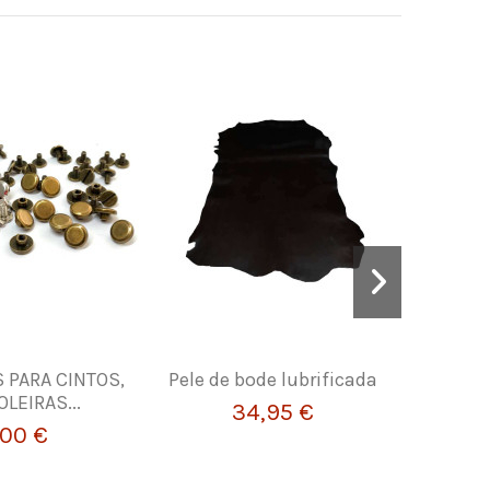
 PARA CINTOS,
Pele de bode lubrificada
Pele de
LEIRAS...
34,95 €
,00 €