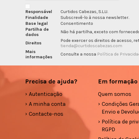
Responsável
Curtidos Cabezas, S.L.U.
Finalidade
Subscrevê-lo à nossa newsletter.
Base legal
Consentimento
Partilha de
Não há partilha, exceto com fornecedo
dados
Pode exercer os direitos de acesso, r
Direitos
tienda@curtidoscabezas.com
Mais
Consulte a nossa
Política de Privacid
informações
Precisa de ajuda?
Em formação
Autenticação
Quem somos
A minha conta
Condições Gera
Envio e Devolu
Contacte-nos
Política de pri
RGPD