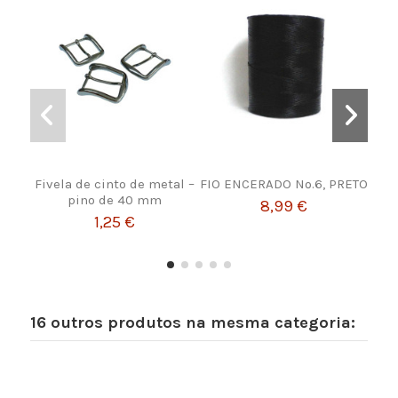
Fivela de cinto de metal –
FIO ENCERADO Nº.6, PRETO
F
pino de 40 mm
8,99 €
1,25 €
16 outros produtos na mesma categoria: