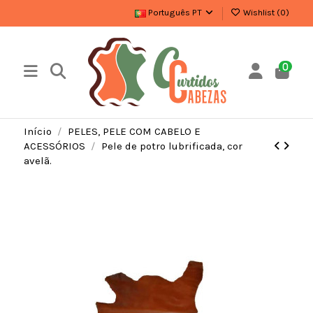
Português PT
Wishlist (
0
)
0
Início
PELES, PELE COM CABELO E
ACESSÓRIOS
Pele de potro lubrificada, cor
avelã.