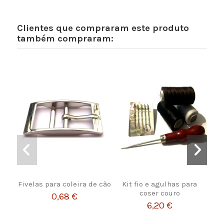
Clientes que compraram este produto
também compraram:
Fivelas para coleira de cão
Kit fio e agulhas para
P
coser couro
Form
0,68 €
|
6,20 €