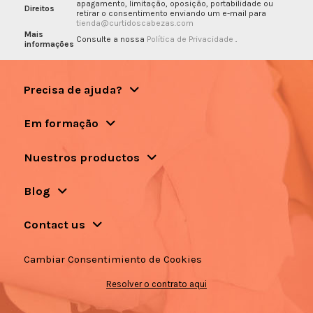
apagamento, limitação, oposição, portabilidade ou
Direitos
retirar o consentimento enviando um e-mail para
tienda@curtidoscabezas.com
Mais
Consulte a nossa
Política de Privacidade
.
informações
Precisa de ajuda?
Em formação
Nuestros productos
Blog
Contact us
Cambiar Consentimiento de Cookies
Resolver o contrato aqui