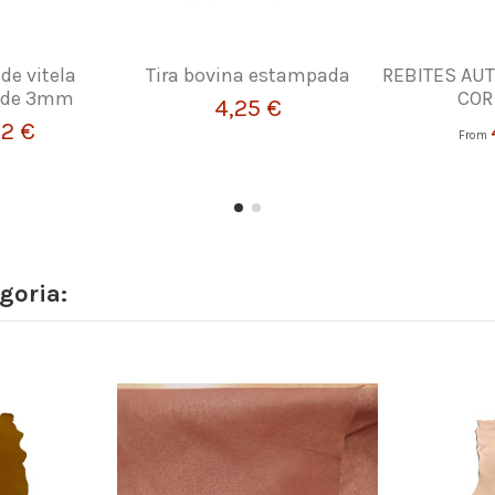
 de vitela
Tira bovina estampada
REBITES AU
a de 3mm
COR
4,25 €
72 €
From
goria: