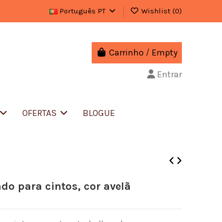
Português PT
Wishlist (
0
)
Carrinho
/
Empty
Entrar
OFERTAS
BLOGUE
ado para cintos, cor avelã