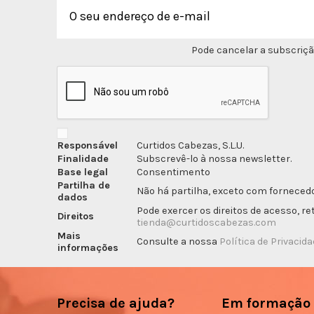
Pode cancelar a subscriçã
Responsável
Curtidos Cabezas, S.L.U.
Finalidade
Subscrevê-lo à nossa newsletter.
Base legal
Consentimento
Partilha de
Não há partilha, exceto com fornecedo
dados
Pode exercer os direitos de acesso, r
Direitos
tienda@curtidoscabezas.com
Mais
Consulte a nossa
Política de Privacid
informações
Precisa de ajuda?
Em formação