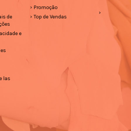
Promoção
is de
Top de Vendas
ções
vacidade e
ies
e las