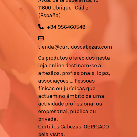
Avda. de la Esperanza, 15
11600 Ubrique -Cádiz-
(España)
+34 956460548
tienda@curtidoscabezas.com
Os produtos oferecidos nesta
loja online destinam-se a
artesãos, profissionais, lojas,
associações ... Pessoas
físicas ou jurídicas que
actuem no âmbito de uma
actividade profissional ou
empresarial, pública ou
privada.
Curtidos Cabezas, OBRIGADO
pela visita.