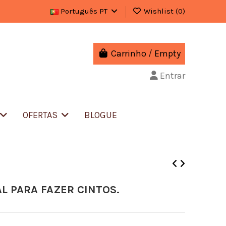
Português PT
Wishlist (
0
)
Carrinho
/
Empty
Entrar
OFERTAS
BLOGUE
L PARA FAZER CINTOS.