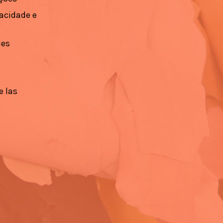
vacidade e
ies
e las