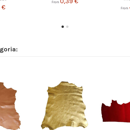
0,39 €
From
 €
From
goria: