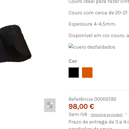
Couro ideal para fazer cin
Couro com cerca de 20-21
Espessura 4-4,5mm.
Disponível em cor couro, a
Cor
Negro
Avellana
Referência
00000192
98,00 €
Sem IVA
Shipping excluded
*
Prazo de entrega de 3 a 4 
condições de envio