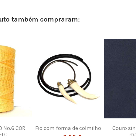
oduto também compraram:
O Nº.6 COR
Fio com forma de colmilho
Couro sin
ELO
ma