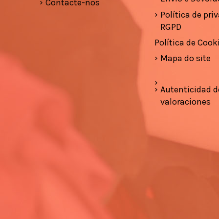
Contacte-nos
Política de pri
RGPD
Política de Cook
Mapa do site
Autenticidad d
valoraciones