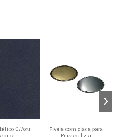
tético C/Azul
Fivela com placa para
Sovela c
rinho
Personalizar