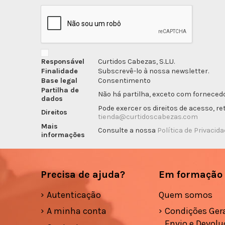
Responsável
Curtidos Cabezas, S.L.U.
Finalidade
Subscrevê-lo à nossa newsletter.
Base legal
Consentimento
Partilha de
Não há partilha, exceto com fornecedo
dados
Pode exercer os direitos de acesso, r
Direitos
tienda@curtidoscabezas.com
Mais
Consulte a nossa
Política de Privacid
informações
Precisa de ajuda?
Em formação
Autenticação
Quem somos
A minha conta
Condições Gera
Envio e Devolu