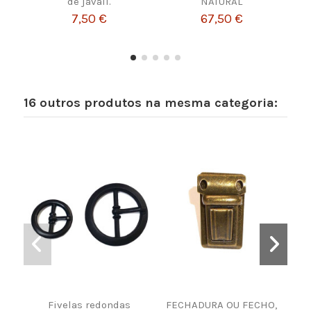
de javali.
NATURAL
7,50 €
67,50 €
16 outros produtos na mesma categoria:
Fivelas redondas
FECHADURA OU FECHO,
Pas