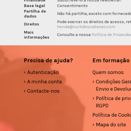
Finalidade
Subscrevê-lo à nossa newsletter.
Base legal
Consentimento
Partilha de
Não há partilha, exceto com fornecedo
dados
Pode exercer os direitos de acesso, r
Direitos
tienda@curtidoscabezas.com
Mais
Consulte a nossa
Política de Privacid
informações
Precisa de ajuda?
Em formação
Autenticação
Quem somos
A minha conta
Condições Gera
Envio e Devolu
Contacte-nos
Política de pri
RGPD
Política de Cook
Mapa do site