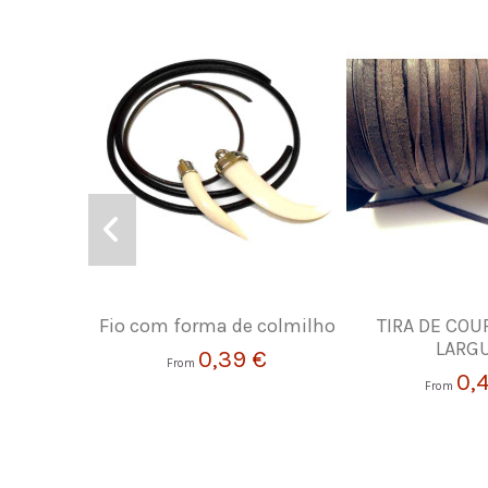
Fio com forma de colmilho
TIRA DE COU
LARG
0,39 €
From
0,
From