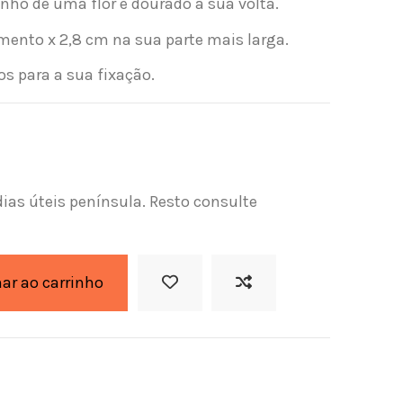
ho de uma flor e dourado à sua volta.
mento x 2,8 cm na sua parte mais larga.
os para a sua fixação.
dias úteis península. Resto consulte
nar ao carrinho