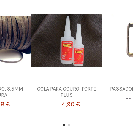
RO, 3,5MM
COLA PARA COURO, FORTE
PASSADO
URA
PLUS
From
48 €
4,90 €
From