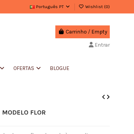
Português PT
Wishlist (
0
)
Carrinho
/
Empty
Entrar
OFERTAS
BLOGUE
 MODELO FLOR