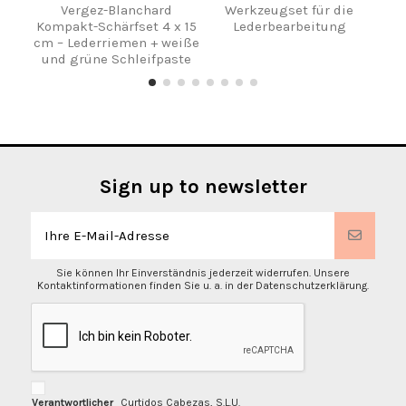
Vergez-Blanchard
Werkzeugset für die
Kompakt-Schärfset 4 x 15
Lederbearbeitung
S
cm – Lederriemen + weiße
und grüne Schleifpaste
Sign up to newsletter
Sie können Ihr Einverständnis jederzeit widerrufen. Unsere
Kontaktinformationen finden Sie u. a. in der Datenschutzerklärung.
Verantwortlicher
Curtidos Cabezas, S.L.U.