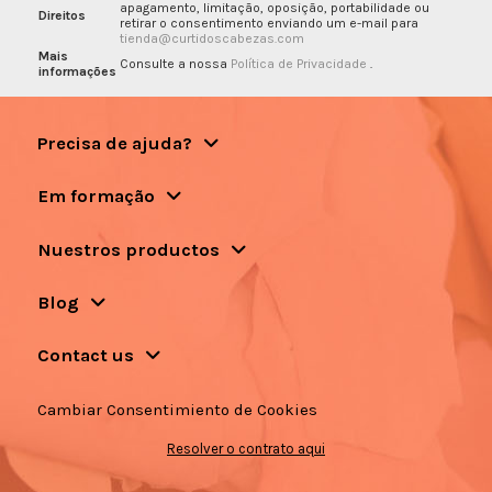
apagamento, limitação, oposição, portabilidade ou
Direitos
retirar o consentimento enviando um e-mail para
tienda@curtidoscabezas.com
Mais
Consulte a nossa
Política de Privacidade
.
informações
Precisa de ajuda?
Em formação
Nuestros productos
Blog
Contact us
Cambiar Consentimiento de Cookies
Resolver o contrato aqui