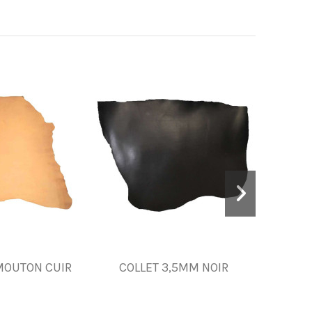
MOUTON CUIR
COLLET 3,5MM NOIR
Cuir. 
ch