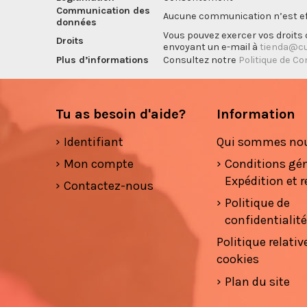
Communication des
Aucune communication n’est eff
données
Vous pouvez exercer vos droits d
Droits
envoyant un e-mail à
tienda@cu
Plus d’informations
Consultez notre
Politique de Co
Tu as besoin d'aide?
Information
Identifiant
Qui sommes no
Mon compte
Conditions gé
Expédition et r
Contactez-nous
Politique de
confidentialit
Politique relativ
cookies
Plan du site