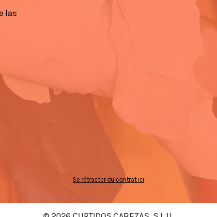
e las
Se rétracter du contrat ici
© 2026 CURTIDOS CABEZAS, S.L.U.