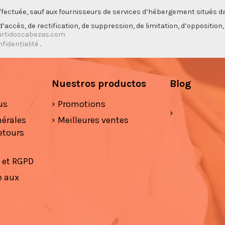
ectuée, sauf aux fournisseurs de services d’hébergement situés da
’accès, de rectification, de suppression, de limitation, d’opposition
rtidoscabezas.com
nfidentialité
.
Nuestros productos
Blog
us
Promotions
nérales
Meilleures ventes
etours
é et RGPD
e aux