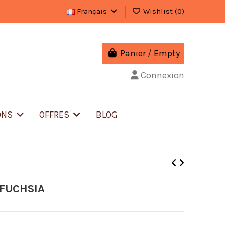
Français
Wishlist (
0
)
Panier
/
Empty
Connexion
ONS
OFFRES
BLOG
/FUCHSIA