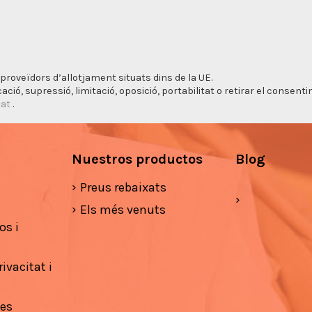
proveïdors d’allotjament situats dins de la UE.
cació, supressió, limitació, oposició, portabilitat o retirar el consen
tat
.
Nuestros productos
Blog
Preus rebaixats
Els més venuts
os i
ivacitat i
ies