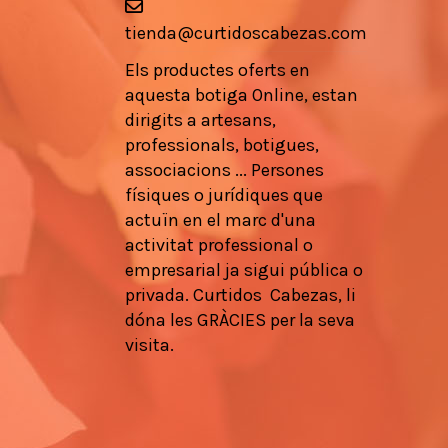
tienda@curtidoscabezas.com
Els
productes
oferts en
aquesta botiga
Online,
estan
dirigits a
artesans
,
professionals
, botigues,
associacions
...
Persones
físiques
o
jurídiques que
actuïn en
el marc d'una
activitat
professional
o
empresarial
ja
sigui pública
o
privada.
Curtidos
Cabezas,
li
dóna les
GRÀCIES
per la seva
visita.