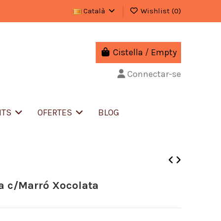
Català
Wishlist (
0
)
Cistella
/
Empty
Connectar-se
NTS
OFERTES
BLOG
da c/Marró Xocolata