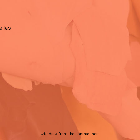
e las
Withdraw from the contract here