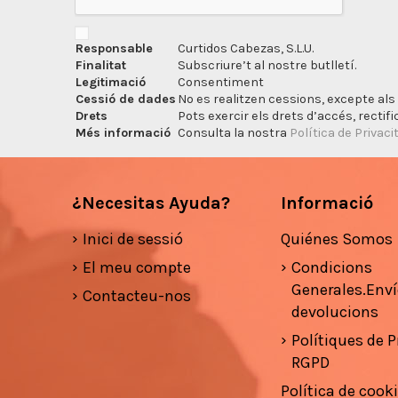
Responsable
Curtidos Cabezas, S.L.U.
Finalitat
Subscriure’t al nostre butlletí.
Legitimació
Consentiment
Cessió de dades
No es realitzen cessions, excepte als 
Drets
Pots exercir els drets d’accés, rectifi
Més informació
Consulta la nostra
Política de Privaci
¿Necesitas Ayuda?
Informació
Inici de sessió
Quiénes Somos
El meu compte
Condicions
Generales.Enví
Contacteu-nos
devolucions
Polítiques de Pr
RGPD
Política de cook