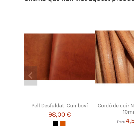
Pell Desfaldat. Cuir boví
Cordó de cuir N
10
98,00 €
4,
From