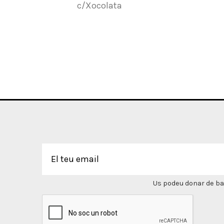
c/Xocolata
Us podeu donar de bai