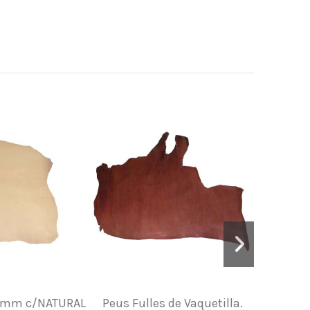
3,5mm c/NATURAL
Peus Fulles de Vaquetilla.
Peus Ne