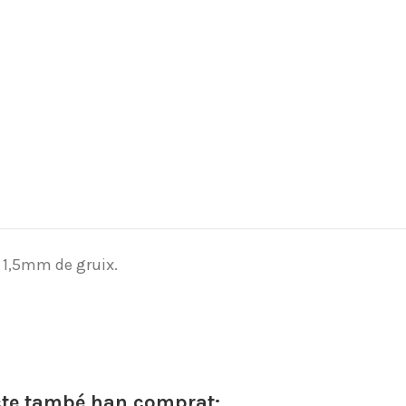
e 1,5mm de gruix.
cte també han comprat: