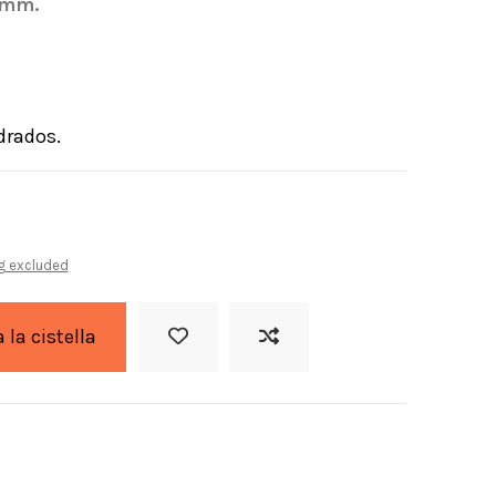
5mm.
drados.
g excluded
a la cistella