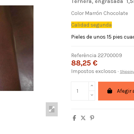
Ternera, engrasada 1,
Color Marrón Chocolate
Calidad segunda
Pieles de unos 15 pies cua
Referència
22700009
88,25 €
Impostos exclosos
Shippin
Afegir 