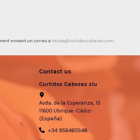
timent enviant un correu a
tienda@curtidoscabezas.com
Contact us
Curtidos Cabezas slu
Avda. de la Esperanza, 15
11600 Ubrique -Cádiz-
(España)
+34 956460548