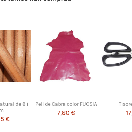
atural de 8 i
Pell de Cabra color FUCSIA
Tisor
mm
7,80 €
17
55 €