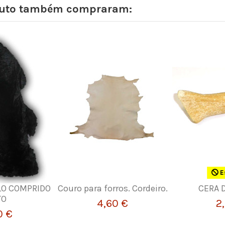
oduto também compraram:
E
LO COMPRIDO
Couro para forros. Cordeiro.
CERA 
TO
4,60 €
2
0 €