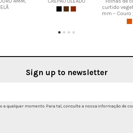
COURO 4MM,
CREPÃO OLEADO
Folhas de c
VELÃ
curtido vege
mm – Couro p
Sign up to newsletter
o a qualquer momento. Para tal, consulte a nossa informação de con