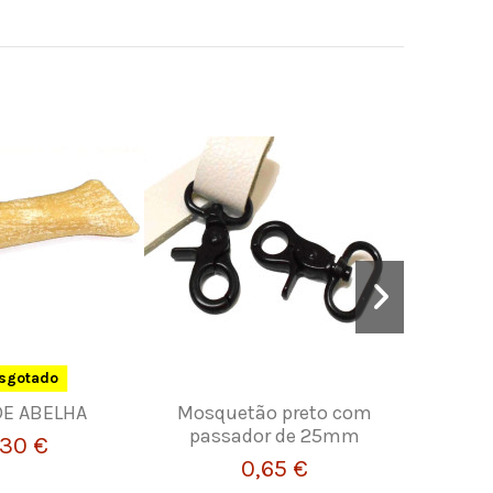
sgotado
DE ABELHA
Mosquetão preto com
Tiras de
passador de 25mm
cin
,30 €
0,65 €