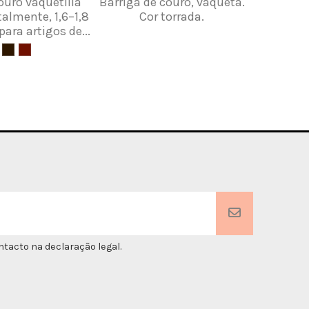
ouro vaquetilla
Barriga de couro, vaqueta.
Pele b
talmente, 1,6–1,8
Cor torrada.
ara artigos de...
tacto na declaração legal.