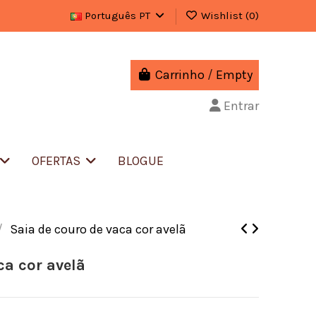
Português PT
Wishlist (
0
)
Carrinho
/
Empty
Entrar
OFERTAS
BLOGUE
Saia de couro de vaca cor avelã
ca cor avelã