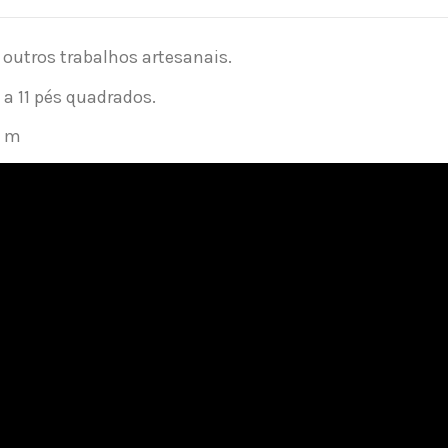
e outros trabalhos artesanais.
 a 11 pés quadrados.
0 m