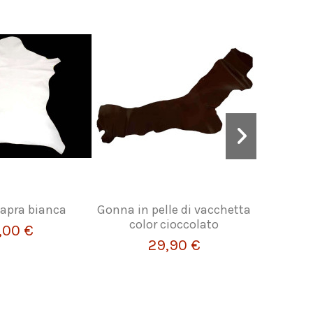
 capra bianca
Gonna in pelle di vacchetta
Cinturi
color cioccolato
,00 €
29,90 €