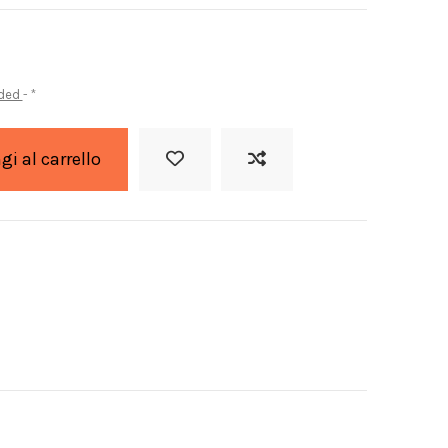
uded
*
i al carrello