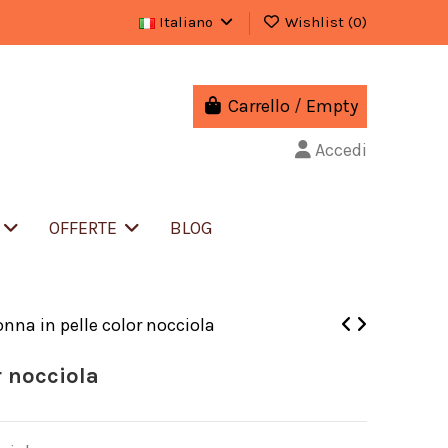
Italiano
Wishlist (
0
)
Carrello
/
Empty
Accedi
S
OFFERTE
BLOG
nna in pelle color nocciola
r nocciola