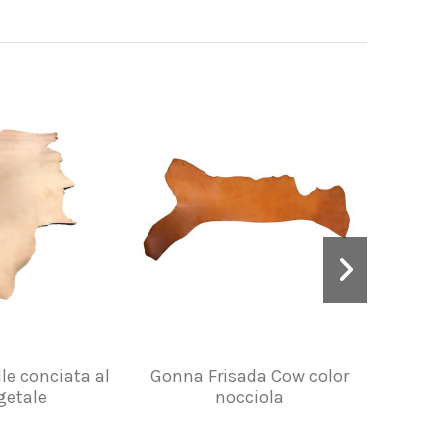
lle conciata al
Gonna Frisada Cow color
Ritagli di
getale
nocciola