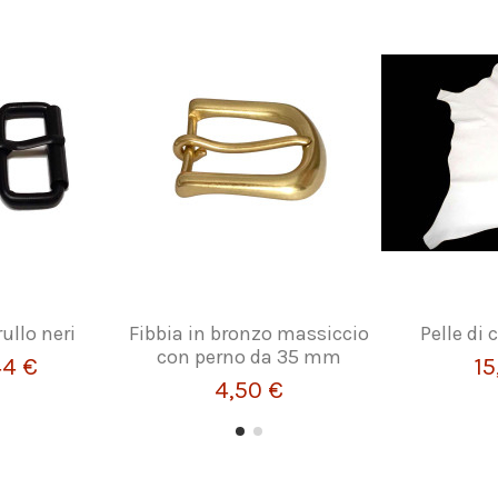
ullo neri
Fibbia in bronzo massiccio
Pelle di
con perno da 35 mm
44 €
15
4,50 €